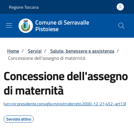
Salta al contenuto principale
Skip to footer content
Regione Toscana
Comune di Serravalle
Pistoiese
Briciole di pane
Home
/
Servizi
/
Salute, benessere e assistenza
/
Concessione dell'assegno di maternità
Concessione dell'assegno
di maternità
(
urn:nir:presidente.consiglio.ministri:decreto:2000-12-21;452~art13
)
Servizio attivo