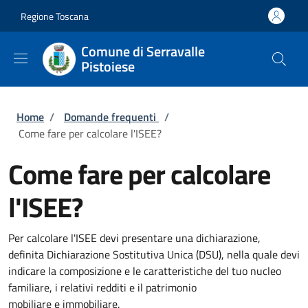
Salta al contenuto principale
Skip to footer content
Regione Toscana
Comune di Serravalle
Pistoiese
Briciole di pane
Home
/
Domande frequenti
/
Come fare per calcolare l'ISEE?
Come fare per calcolare
l'ISEE?
Per calcolare l'ISEE devi presentare una dichiarazione,
definita Dichiarazione Sostitutiva Unica (DSU), nella quale devi
indicare la composizione e le caratteristiche del tuo nucleo
familiare, i relativi redditi e il patrimonio
mobiliare e immobiliare.