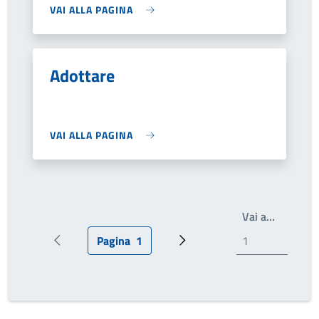
VAI ALLA PAGINA
Adottare
VAI ALLA PAGINA
Write th
Vai a…
Pagina
1
Pagina precedente
Pagina attuale
Prossima pagina