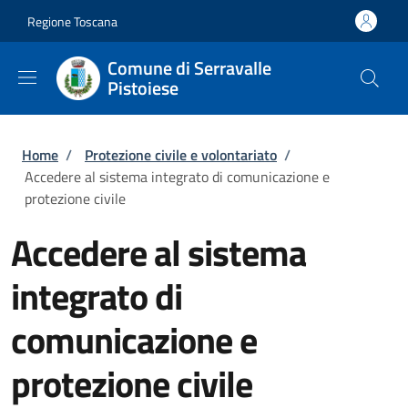
Salta al contenuto principale
Skip to footer content
Regione Toscana
Comune di Serravalle
Pistoiese
Briciole di pane
Home
/
Protezione civile e volontariato
/
Accedere al sistema integrato di comunicazione e
protezione civile
Accedere al sistema
integrato di
comunicazione e
protezione civile