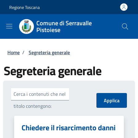
Salta al contenuto principale
Skip to footer content
Regione Toscana
Comune di Serravalle
Pistoiese
Briciole di pane
Home
/
Segreteria generale
Segreteria generale
Cerca i contenuti che nel
titolo contengono:
Chiedere il risarcimento danni