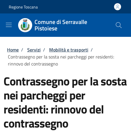
Salta al contenuto principale
Skip to footer content
Regione Toscana
Comune di Serravalle
Pistoiese
Briciole di pane
Home
/
Servizi
/
Mobilità e trasporti
/
Contrassegno per la sosta nei parcheggi per residenti:
rinnovo del contrassegno
Contrassegno per la sosta
nei parcheggi per
residenti: rinnovo del
contrassegno