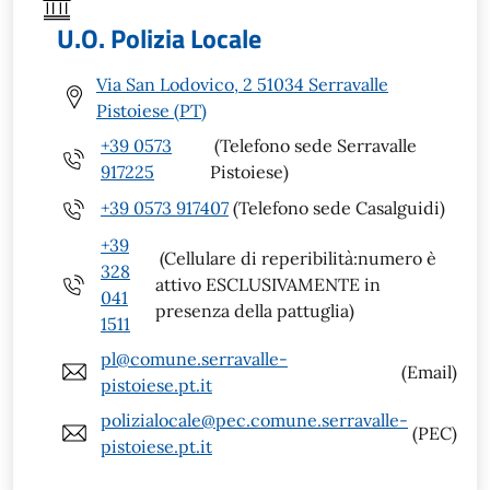
U.O. Polizia Locale
Via San Lodovico, 2 51034 Serravalle
Pistoiese (PT)
+39 0573
(Telefono sede Serravalle
917225
Pistoiese)
+39 0573 917407
(Telefono sede Casalguidi)
+39
(Cellulare di reperibilità:numero è
328
attivo ESCLUSIVAMENTE in
041
presenza della pattuglia)
1511
pl@comune.serravalle-
(Email)
pistoiese.pt.it
polizialocale@pec.comune.serravalle-
(PEC)
pistoiese.pt.it