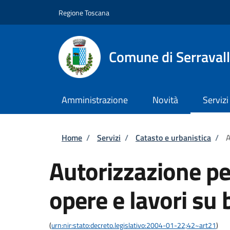
Salta al contenuto principale
Skip to footer content
Regione Toscana
Comune di Serravall
Amministrazione
Novità
Servizi
Briciole di pane
Home
/
Servizi
/
Catasto e urbanistica
/
A
Autorizzazione pe
opere e lavori su 
(
urn:nir:stato:decreto.legislativo:2004-01-22;42~art21
)