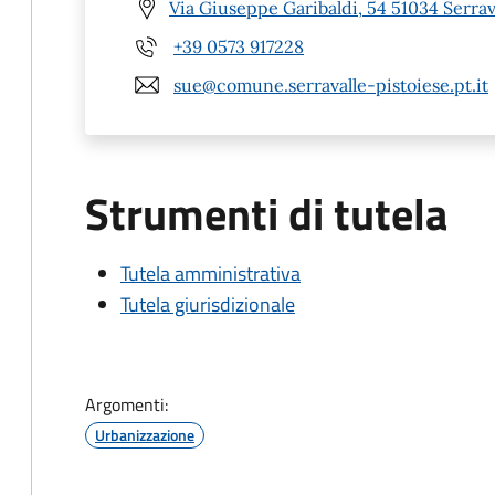
Via Giuseppe Garibaldi, 54 51034 Serrava
+39 0573 917228
sue@comune.serravalle-pistoiese.pt.it
Strumenti di tutela
Tutela amministrativa
Tutela giurisdizionale
Argomenti:
Urbanizzazione