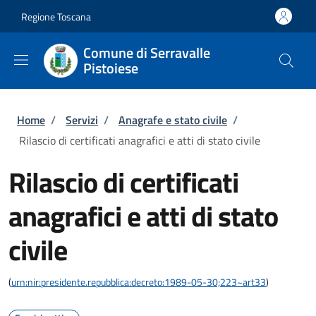
Salta al contenuto principale
Skip to footer content
Regione Toscana
Comune di Serravalle
Pistoiese
Briciole di pane
Home
/
Servizi
/
Anagrafe e stato civile
/
Rilascio di certificati anagrafici e atti di stato civile
Rilascio di certificati
anagrafici e atti di stato
civile
(
urn:nir:presidente.repubblica:decreto:1989-05-30;223~art33
)