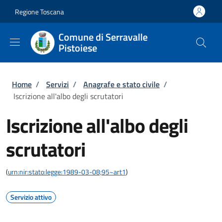
Salta al contenuto principale
Skip to footer content
Regione Toscana
Comune di Serravalle
Pistoiese
Briciole di pane
Home
/
Servizi
/
Anagrafe e stato civile
/
Iscrizione all'albo degli scrutatori
Iscrizione all'albo degli
scrutatori
(
urn:nir:stato:legge:1989-03-08;95~art1
)
Servizio attivo