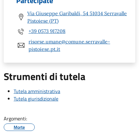
Partecipate
Via Giuseppe Garibaldi, 54 51034 Serravalle
Pistoiese (PT)
+39 0573 917208
risorse.umane@comune.serravalle-
pistoiese.pt.it
Strumenti di tutela
Tutela amministrativa
Tutela giurisdizionale
Argomenti:
Morte