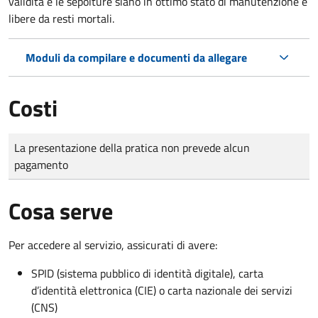
validità e le sepolture siano in ottimo stato di manutenzione e
libere da resti mortali.
Moduli da compilare e documenti da allegare
Costi
Tipo di pagamento
Importo
La presentazione della pratica non prevede alcun
pagamento
Cosa serve
Per accedere al servizio, assicurati di avere:
SPID (sistema pubblico di identità digitale), carta
d’identità elettronica (CIE) o carta nazionale dei servizi
(CNS)