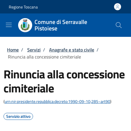
Salta al contenuto principale
Skip to footer content
Regione Toscana
Comune di Serravalle
Pistoiese
Briciole di pane
Home
/
Servizi
/
Anagrafe e stato civile
/
Rinuncia alla concessione cimiteriale
Rinuncia alla concessione
cimiteriale
(
urn:nir:presidente.repubblica:decreto:1990-09-10;285~art90
)
Servizio attivo