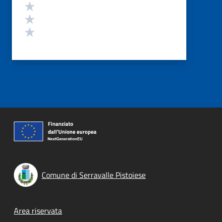
Valuta 3 stelle su 5
Valuta 2 stelle su 5
Valuta 1 stelle su 5
Comune di Serravalle Pistoiese
Footer menu
Area riservata