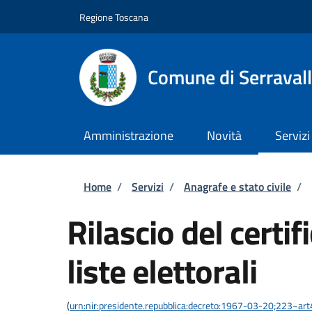
Salta al contenuto principale
Skip to footer content
Regione Toscana
Comune di Serravall
Amministrazione
Novità
Servizi
Briciole di pane
Home
/
Servizi
/
Anagrafe e stato civile
/
Rilascio del certif
liste elettorali
(
urn:nir:presidente.repubblica:decreto:1967-03-20;223~art