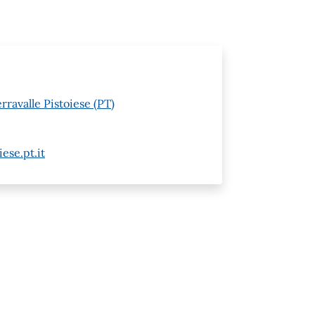
rravalle Pistoiese (PT)
ese.pt.it