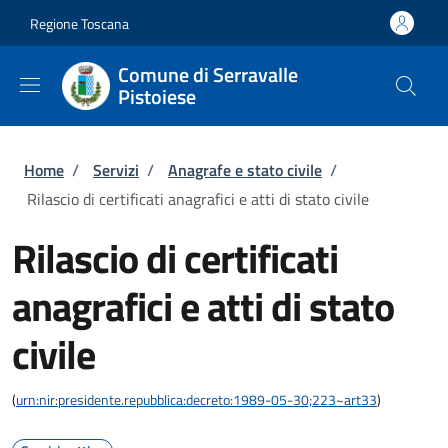
Salta al contenuto principale
Skip to footer content
Regione Toscana
Comune di Serravalle
Pistoiese
Briciole di pane
Home
/
Servizi
/
Anagrafe e stato civile
/
Rilascio di certificati anagrafici e atti di stato civile
Rilascio di certificati
anagrafici e atti di stato
civile
(
urn:nir:presidente.repubblica:decreto:1989-05-30;223~art33
)