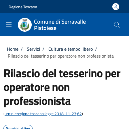
Salta al contenuto principale
Skip to footer content
Regione Toscana
Comune di Serravalle
Pistoiese
Briciole di pane
Home
/
Servizi
/
Cultura e tempo libero
/
Rilascio del tesserino per operatore non professionista
Rilascio del tesserino per
operatore non
professionista
(
urn:nir:regione.toscana:legge:2018-11-23;62
)
Servizio attivo