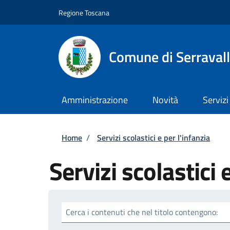
Salta al contenuto principale
Skip to footer content
Regione Toscana
Comune di Serravall
Amministrazione
Novità
Servizi
Briciole di pane
Home
/
Servizi scolastici e per l'infanzia
Servizi scolastici 
Cerca i contenuti che nel titolo contengono: