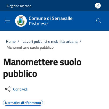
Salta al contenuto principale
Skip to footer content
Regione Toscana
Comune di Serravalle
Pistoiese
Briciole di pane
Home
/
Lavori pubblici e mobilità urbana
/
Manomettere suolo pubblico
Manomettere suolo
pubblico
Condividi
Normativa di riferimento