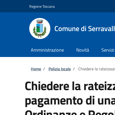
Salta al contenuto principale
Skip to footer content
Regione Toscana
Comune di Serravall
Amministrazione
Novità
Servizi
Briciole di pane
Home
/
Polizia locale
/
Chiedere la rateizza
Chiedere la rateiz
pagamento di una 
Ordinanze e Rego