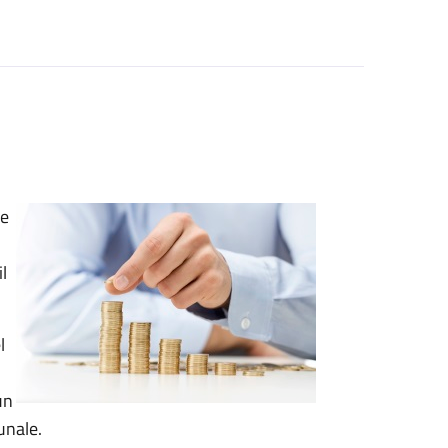
ze
l
l
un
unale.