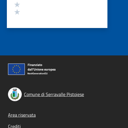
Valuta 2 stelle su 5
Valuta 1 stelle su 5
Comune di Serravalle Pistoiese
Footer menu
Area riservata
Crediti