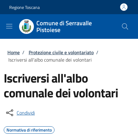
Salta al contenuto principale
Skip to footer content
Regione Toscana
Comune di Serravalle
Pistoiese
Briciole di pane
Home
/
Protezione civile e volontariato
/
Iscriversi all'albo comunale dei volontari
Iscriversi all'albo
comunale dei volontari
Condividi
Normativa di riferimento