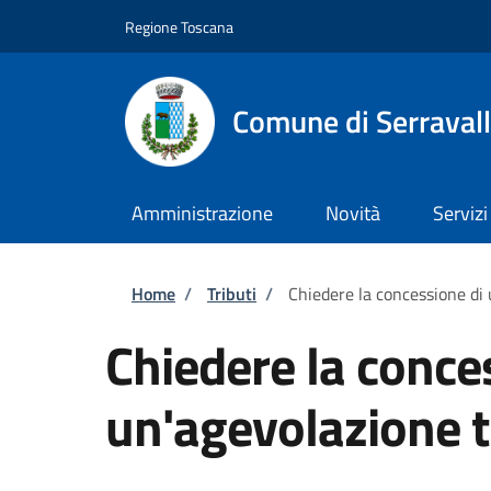
Salta al contenuto principale
Skip to footer content
Regione Toscana
Comune di Serravall
Amministrazione
Novità
Servizi
Briciole di pane
Home
/
Tributi
/
Chiedere la concessione di 
Chiedere la conce
un'agevolazione t