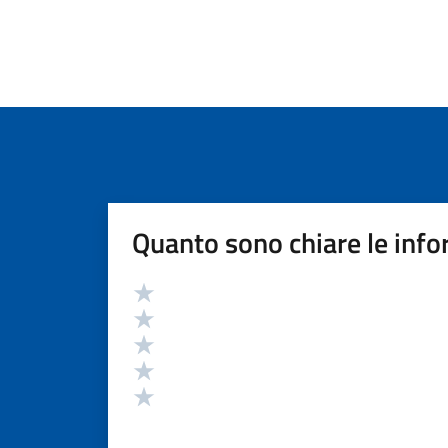
Quanto sono chiare le info
Valutazione
Valuta 5 stelle su 5
Valuta 4 stelle su 5
Valuta 3 stelle su 5
Valuta 2 stelle su 5
Valuta 1 stelle su 5