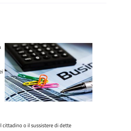
a
ei
i
cittadino o il sussistere di dette