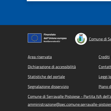
Comune di Se
Footer menu
Area riservata
Crediti
Dichiarazione di accessibilità
Contatt
Statistiche del portale
Leggi l
Segnalazione disservizio
Piano d
Comune di Serravalle Pistoiese - Partita IVA del
amministrazione@pec.comune.serravalle-pistoiese