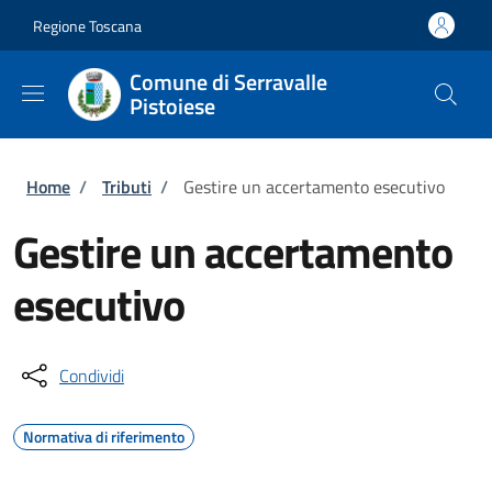
Salta al contenuto principale
Skip to footer content
Regione Toscana
Comune di Serravalle
Pistoiese
Briciole di pane
Home
/
Tributi
/
Gestire un accertamento esecutivo
Gestire un accertamento
esecutivo
Condividi
Normativa di riferimento