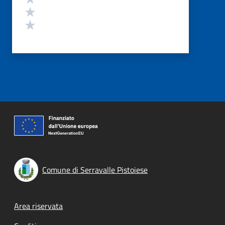
Valuta 2 stelle su 5
Valuta 1 stelle su 5
Comune di Serravalle Pistoiese
Footer menu
Area riservata